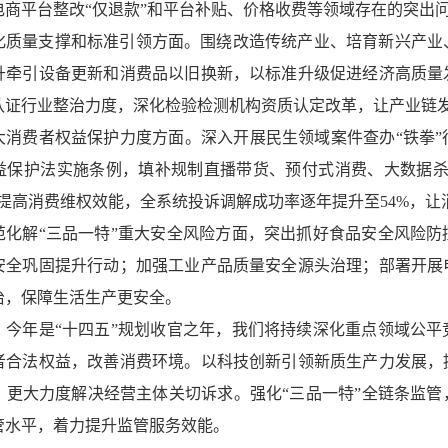
电商平台整改“仅退款”和平台补贴、价格收费等领域存在的突出
化质量支撑和标准引领方面。围绕改造传统产业、培育新兴产业
升牵引设备更新和消费品以旧换新，以标准升级促进经济高质量
认证行业整治力度，深化检验检测机构资质认定改革，让产业链
大消费者权益保护力度方面。深入开展民生领域案件查办“铁拳
益保护法实施条例，填补规制直播带货、预付式消费、大数据杀
，提高消费维权效能，全系统投诉调解成功率逐年提升至54%，让
范化解“三品一特”重大安全风险方面，突出抓好食品安全风险防
安全巩固提升行动；加强工业产品质量安全源头治理；部署开展
治，保障生活生产更安全。
，今年是“十四五”规划收官之年，我们将持续深化重点领域公
者合法权益，改善消费环境。以科技创新引领新质生产力发展，
，更大力度解决经营主体关切诉求。强化“三品一特”全链条监
管水平，着力提升监管服务效能。