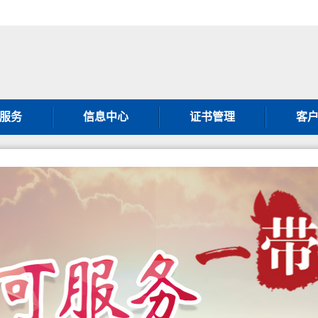
服务
信息中心
证书管理
客
001认证
通知公告
证书补办须知
客
001认证
行业动态
证书变更须知
客
001认证
图片新闻
获证方须知
常
0430认证
政策法规
第二方
001认证
暂停撤销公告
认
000认证
认证
体系认证