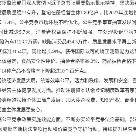
年，市场监管部门深入贯彻习近平总书记重要指示批示精神，坚决
展质量稳中有升，登记在册经营主体1.89亿户，比2023年底增长
17.4%。公平竞争市场环境不断优化，公平竞争审查抽查发现问
同比减少5.7天，消费者权益保护不断加强，在处理投诉举报方
回缺陷汽车1123.7万辆，缺陷消费品454.3万件。质量发展水平再
标准3154项，同比增长48%。获得国际认可的矫正测量能力达
体稳定，食品安全性评价、抽检合格率99.2%，药品抽检合格
14种产品不合格率下降超过10个百分点。
围绕经济发展大局，统筹效率公平，活力和秩序，发展和安全，
进经营主体健康发展方面。推动注册资本认缴登记制度改革有序
分类精准扶持个体工商户发展，加大涉企收费、知识产权、商业
经营主体发展更安心。
高公平竞争政策实施效能方面。不断夯实公平竞争法治基础，部
领域反垄断执法专项行动和价监竞争守护行动。持续提升经营