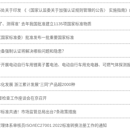
书处关于印发 《〈国家认监委关于加强认证规则管理的公告〉 实施指南》
得了、测得准” 去年我国批准建立1135项国家标准物质
局（国家标准委）批准发布一批重要国家标准
设备强制认证将解决哪些问题和隐患？
关于开展电动自行车用锂离子蓄电池、电动自行车用充电器、可燃气体探测
化发展 浙江累计发展“三同”产品超2000种
证监督检查工作座谈会在京召开
岸标准共通！市场监管总局出台7条政策措施
理体系审核员ISO/IEC27001:2022标准转换注册工作的通知