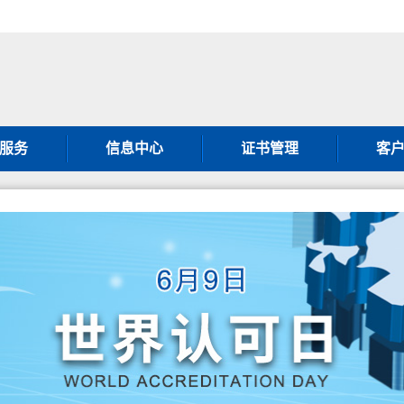
服务
信息中心
证书管理
客
001认证
通知公告
证书补办须知
客
001认证
行业动态
证书变更须知
客
001认证
图片新闻
获证方须知
常
0430认证
政策法规
第二方
001认证
暂停撤销公告
认
000认证
认证
体系认证