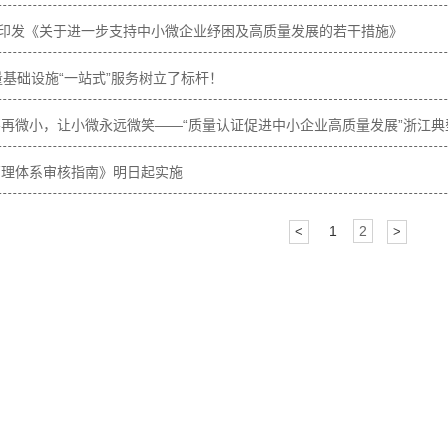
联合印发《关于进一步支持中小微企业纾困及高质量发展的若干措施》
量基础设施“一站式”服务树立了标杆！
小微不再微小，让小微永远微笑——“质量认证促进中小企业高质量发展”浙江
版《管理体系审核指南》明日起实施
1
2
<
>