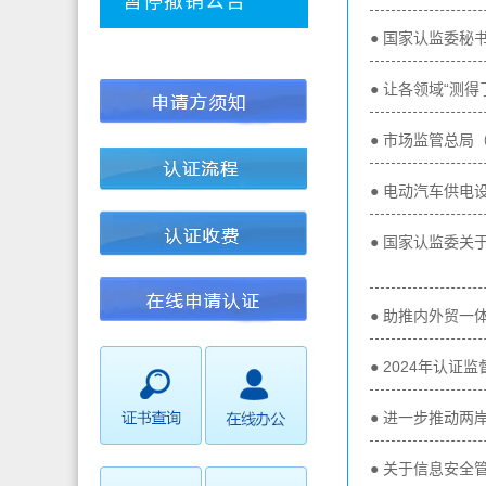
暂停撤销公告
● 国家认监委秘
● 让各领域“测
● 市场监管总
● 电动汽车供电
● 国家认监委
● 助推内外贸一体
● 2024年认
● 进一步推动两
● 关于信息安全管